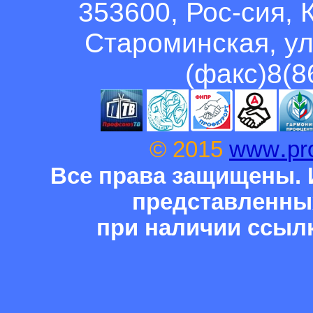
353600, Рос-сия, 
Староминская, ул
(факс)8(8
.
© 2015
www
pr
Все права защищены. 
представленны
при наличии ссыл