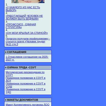
1.
«У КАЖДОГО ИЗ НАС ЕСТЬ
ВЫБОР»
2.
«РАБОТАЮЩИЙ ЧЕЛОВЕК НЕ
ДОЛЖЕН БЫТЬ БЕДНЫМ»
3.
«ПРОФСОЮЗ - ЕДИНАЯ
СТРУКТУРА»
4.
«ОН МОИ КРЫЛЬЯ ЗА СПИНОЙ!»
5.
Педагоги получили профподдержку -
статья в газете «Человек труда»
№11 стр.3
»
СОГЛАШЕНИЯ
1.Отраслевое соглашение на 2025-
2027 гг.
»
ОХРАНА ТРУДА -СОУТ
Методические рекомендации по
СОУТ
Примерное положение в СОУТ в
ДОУ
Примерное положение в СОУТ в
СОШ
Примерное положение в СОУТ в
УДО
»
МАКЕТЫ ДОКУМЕНТОВ
Макет Коллективного договора ДОО