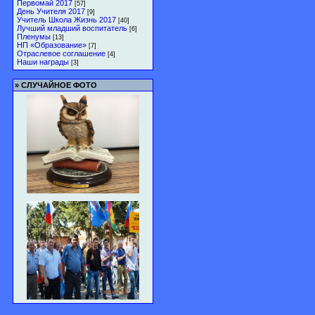
Первомай 2017
[57]
День Учителя 2017
[9]
Учитель Школа Жизнь 2017
[40]
Лучший младший воспитатель
[6]
Пленумы
[13]
НП «Образование»
[7]
Отраслевое соглашение
[4]
Наши награды
[3]
»
СЛУЧАЙНОЕ ФОТО