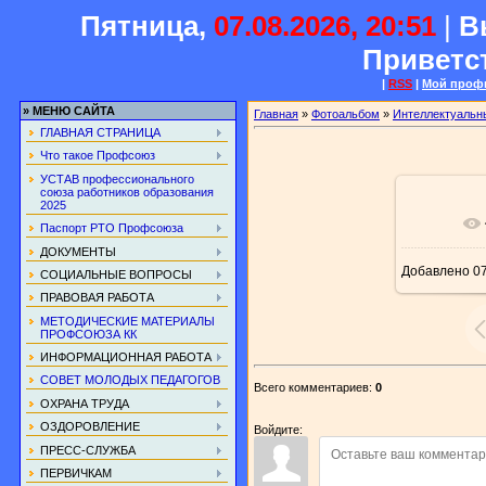
Пятница,
07.08.2026, 20:51
|
В
Приветс
|
RSS
|
Мой проф
»
МЕНЮ САЙТА
Главная
»
Фотоальбом
»
Интеллектуальн
ГЛАВНАЯ СТРАНИЦА
Что такое Профсоюз
УСТАВ профессионального
союза работников образования
2025
В ре
Паспорт РТО Профсоюза
ДОКУМЕНТЫ
Добавлено
07
СОЦИАЛЬНЫЕ ВОПРОСЫ
ПРАВОВАЯ РАБОТА
МЕТОДИЧЕСКИЕ МАТЕРИАЛЫ
ПРОФСОЮЗА КК
ИНФОРМАЦИОННАЯ РАБОТА
СОВЕТ МОЛОДЫХ ПЕДАГОГОВ
Всего комментариев
:
0
ОХРАНА ТРУДА
ОЗДОРОВЛЕНИЕ
Войдите:
ПРЕСС-СЛУЖБА
ПЕРВИЧКАМ