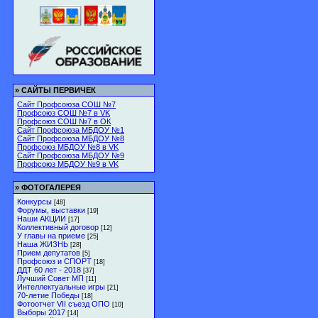
»
САЙТЫ ПЕРВИЧЕК
Сайт Профсоюза СОШ №7
Профсоюз СОШ №7 в VK
Профсоюз СОШ №7 в ОК
Сайт Профсоюза МБДОУ №1
Сайт Профсоюза МБДОУ №8
Профсоюз МБДОУ №8 в VK
Сайт Профсоюза МБДОУ №9
Профсоюз МБДОУ №9 в VK
»
ФОТОГАЛЕРЕЯ
Конкурсы
[48]
Форумы, выставки
[19]
Наши АКЦИИ
[17]
Коллективный договор
[12]
У главы на приеме
[25]
Наша ЖИЗНЬ
[28]
Прием депутатов
[5]
Профсоюз и СПОРТ
[18]
ДДТ 60 лет - 2018
[37]
Лучший Совет МП
[11]
Интеллектуальные игры
[21]
70-летие Победы
[18]
Фотоотчет VII съезд ОПО
[10]
Выборы 2017
[14]