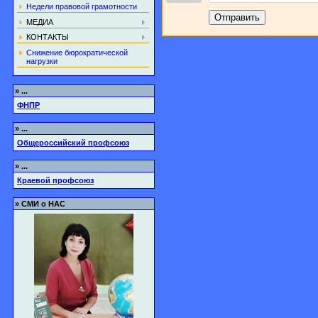
Недели правовой грамотности
Отправить
МЕДИА
КОНТАКТЫ
Снижение бюрократической
нагрузки
»
...
ФНПР
»
...
Общероссийский профсоюз
»
...
Краевой профсоюз
»
СМИ о НАС