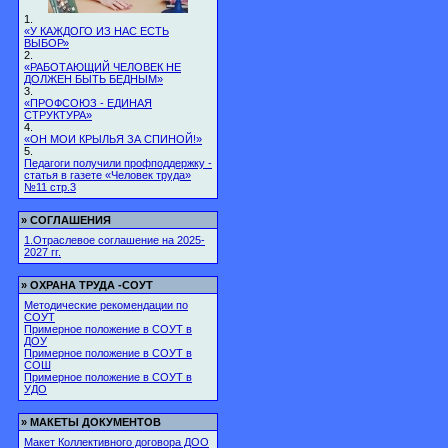
1.
«У КАЖДОГО ИЗ НАС ЕСТЬ
ВЫБОР»
2.
«РАБОТАЮЩИЙ ЧЕЛОВЕК НЕ
ДОЛЖЕН БЫТЬ БЕДНЫМ»
3.
«ПРОФСОЮЗ - ЕДИНАЯ
СТРУКТУРА»
4.
«ОН МОИ КРЫЛЬЯ ЗА СПИНОЙ!»
5.
Педагоги получили профподдержку -
статья в газете «Человек труда»
№11 стр.3
»
СОГЛАШЕНИЯ
1.Отраслевое соглашение на 2025-
2027 гг.
»
ОХРАНА ТРУДА -СОУТ
Методические рекомендации по
СОУТ
Примерное положение в СОУТ в
ДОУ
Примерное положение в СОУТ в
СОШ
Примерное положение в СОУТ в
УДО
»
МАКЕТЫ ДОКУМЕНТОВ
Макет Коллективного договора ДОО