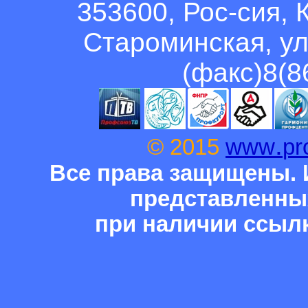
353600, Рос-сия, 
Староминская, ул
(факс)8(8
.
© 2015
www
pr
Все права защищены. 
представленны
при наличии ссыл