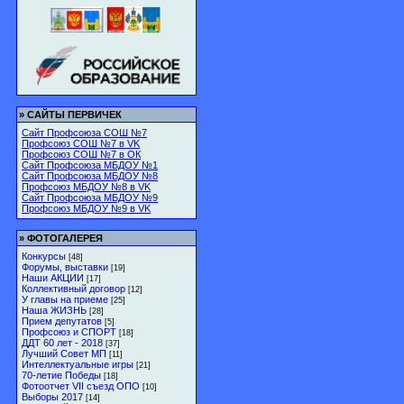
»
САЙТЫ ПЕРВИЧЕК
Сайт Профсоюза СОШ №7
Профсоюз СОШ №7 в VK
Профсоюз СОШ №7 в ОК
Сайт Профсоюза МБДОУ №1
Сайт Профсоюза МБДОУ №8
Профсоюз МБДОУ №8 в VK
Сайт Профсоюза МБДОУ №9
Профсоюз МБДОУ №9 в VK
»
ФОТОГАЛЕРЕЯ
Конкурсы
[48]
Форумы, выставки
[19]
Наши АКЦИИ
[17]
Коллективный договор
[12]
У главы на приеме
[25]
Наша ЖИЗНЬ
[28]
Прием депутатов
[5]
Профсоюз и СПОРТ
[18]
ДДТ 60 лет - 2018
[37]
Лучший Совет МП
[11]
Интеллектуальные игры
[21]
70-летие Победы
[18]
Фотоотчет VII съезд ОПО
[10]
Выборы 2017
[14]