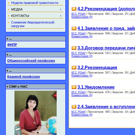
Недели правовой грамотности
4.2.Рекомендация (дополн
МЕДИА
КСС РОиН
|
Просмотров:
482
|
Загрузок:
25
|
Доб
КОНТАКТЫ
Комментарии (0)
Снижение бюрократической
нагрузки
4.1.Заявление о пред. за
КСС РОиН
|
Просмотров:
509
|
Загрузок:
22
|
Доб
Комментарии (0)
»
...
ФНПР
3.3.Договор передачи ли
КСС РОиН
|
Просмотров:
510
|
Загрузок:
33
|
Доб
»
...
Комментарии (0)
Общероссийский профсоюз
3.2.Рекомендация
»
...
КСС РОиН
|
Просмотров:
507
|
Загрузок:
28
|
Доб
Комментарии (0)
Краевой профсоюз
3.1.Уведомление
»
СМИ о НАС
КСС РОиН
|
Просмотров:
476
|
Загрузок:
26
|
Доб
Комментарии (0)
2.4.Заявление о вступлен
КСС РОиН
|
Просмотров:
465
|
Загрузок:
19
|
Доб
Комментарии (0)