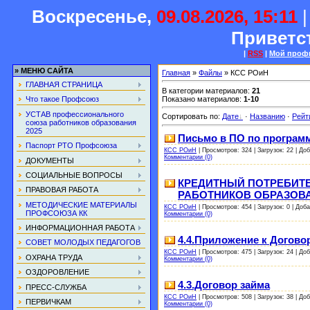
Воскресенье,
09.08.2026, 15:11
Приветс
|
RSS
|
Мой проф
»
МЕНЮ САЙТА
Главная
»
Файлы
» КСС РОиН
ГЛАВНАЯ СТРАНИЦА
В категории материалов
:
21
Показано материалов
:
1-10
Что такое Профсоюз
УСТАВ профессионального
Сортировать по
:
Дате
·
Названию
·
Рейт
союза работников образования
2025
Письмо в ПО по програм
Паспорт РТО Профсоюза
КСС РОиН
|
Просмотров:
324
|
Загрузок:
22
|
Доб
Комментарии (0)
ДОКУМЕНТЫ
СОЦИАЛЬНЫЕ ВОПРОСЫ
КРЕДИТНЫЙ ПОТРЕБИТЕ
ПРАВОВАЯ РАБОТА
РАБОТНИКОВ ОБРАЗОВА
МЕТОДИЧЕСКИЕ МАТЕРИАЛЫ
КСС РОиН
|
Просмотров:
454
|
Загрузок:
0
|
Доба
ПРОФСОЮЗА КК
Комментарии (0)
ИНФОРМАЦИОННАЯ РАБОТА
4.4.Приложение к Догово
СОВЕТ МОЛОДЫХ ПЕДАГОГОВ
КСС РОиН
|
Просмотров:
475
|
Загрузок:
24
|
Доб
ОХРАНА ТРУДА
Комментарии (0)
ОЗДОРОВЛЕНИЕ
4.3.Договор займа
ПРЕСС-СЛУЖБА
КСС РОиН
|
Просмотров:
508
|
Загрузок:
38
|
Доб
ПЕРВИЧКАМ
Комментарии (0)