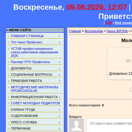
Воскресенье,
09.08.2026, 12:07
Приветс
|
RSS
|
Мой проф
»
МЕНЮ САЙТА
Главная
»
Фотоальбом
»
Наша ЖИЗНЬ
» 
ГЛАВНАЯ СТРАНИЦА
Мол
Что такое Профсоюз
УСТАВ профессионального
союза работников образования
2025
В реа
Паспорт РТО Профсоюза
ДОКУМЕНТЫ
Добавлено
31
СОЦИАЛЬНЫЕ ВОПРОСЫ
ПРАВОВАЯ РАБОТА
МЕТОДИЧЕСКИЕ МАТЕРИАЛЫ
ПРОФСОЮЗА КК
ИНФОРМАЦИОННАЯ РАБОТА
СОВЕТ МОЛОДЫХ ПЕДАГОГОВ
Всего комментариев
:
0
ОХРАНА ТРУДА
ОЗДОРОВЛЕНИЕ
Войдите:
ПРЕСС-СЛУЖБА
ПЕРВИЧКАМ