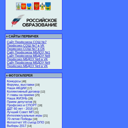
»
САЙТЫ ПЕРВИЧЕК
Сайт Профсоюза СОШ №7
Профсоюз СОШ №7 в VK
Профсоюз СОШ №7 в ОК
Сайт Профсоюза МБДОУ №1
Сайт Профсоюза МБДОУ №8
Профсоюз МБДОУ №8 в VK
Сайт Профсоюза МБДОУ №9
Профсоюз МБДОУ №9 в VK
»
ФОТОГАЛЕРЕЯ
Конкурсы
[48]
Форумы, выставки
[19]
Наши АКЦИИ
[17]
Коллективный договор
[12]
У главы на приеме
[25]
Наша ЖИЗНЬ
[28]
Прием депутатов
[5]
Профсоюз и СПОРТ
[18]
ДДТ 60 лет - 2018
[37]
Лучший Совет МП
[11]
Интеллектуальные игры
[21]
70-летие Победы
[18]
Фотоотчет VII съезд ОПО
[10]
Выборы 2017
[14]