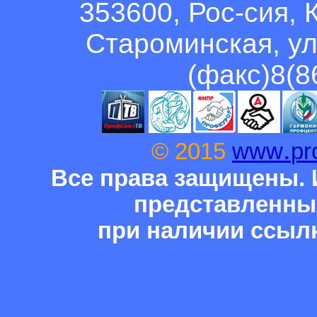
353600, Рос-сия, 
Староминская, ул
(факс)8(8
.
© 2015
www
pr
Все права защищены. 
представленны
при наличии ссыл