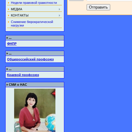
Недели правовой грамотности
Отправить
МЕДИА
КОНТАКТЫ
Снижение бюрократической
нагрузки
»
...
ФНПР
»
...
Общероссийский профсоюз
»
...
Краевой профсоюз
»
СМИ о НАС