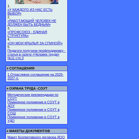
1.
«У КАЖДОГО ИЗ НАС ЕСТЬ
ВЫБОР»
2.
«РАБОТАЮЩИЙ ЧЕЛОВЕК НЕ
ДОЛЖЕН БЫТЬ БЕДНЫМ»
3.
«ПРОФСОЮЗ - ЕДИНАЯ
СТРУКТУРА»
4.
«ОН МОИ КРЫЛЬЯ ЗА СПИНОЙ!»
5.
Педагоги получили профподдержку -
статья в газете «Человек труда»
№11 стр.3
»
СОГЛАШЕНИЯ
1.Отраслевое соглашение на 2025-
2027 гг.
»
ОХРАНА ТРУДА -СОУТ
Методические рекомендации по
СОУТ
Примерное положение в СОУТ в
ДОУ
Примерное положение в СОУТ в
СОШ
Примерное положение в СОУТ в
УДО
»
МАКЕТЫ ДОКУМЕНТОВ
Макет Коллективного договора ДОО