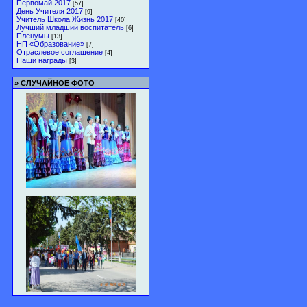
Первомай 2017
[57]
День Учителя 2017
[9]
Учитель Школа Жизнь 2017
[40]
Лучший младший воспитатель
[6]
Пленумы
[13]
НП «Образование»
[7]
Отраслевое соглашение
[4]
Наши награды
[3]
»
СЛУЧАЙНОЕ ФОТО