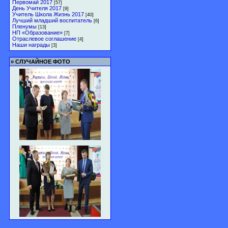
Первомай 2017
[57]
День Учителя 2017
[9]
Учитель Школа Жизнь 2017
[40]
Лучший младший воспитатель
[6]
Пленумы
[13]
НП «Образование»
[7]
Отраслевое соглашение
[4]
Наши награды
[3]
»
СЛУЧАЙНОЕ ФОТО