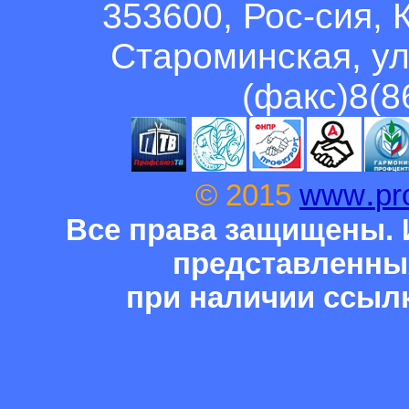
353600, Рос-сия, 
Староминская, ул
(факс)8(8
.
© 2015
www
pr
Все права защищены. 
представленны
при наличии ссыл