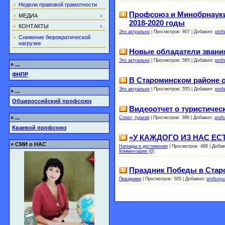
Недели правовой грамотности
Профсоюз и Минобрнауки
МЕДИА
2018-2020 годы
КОНТАКТЫ
Это актуально
|
Просмотров:
807
|
Добавил:
prof
Снижение бюрократической
нагрузки
Новые обладатели звани
Это актуально
|
Просмотров:
565
|
Добавил:
prof
»
...
ФНПР
В Староминском районе 
Это актуально
|
Просмотров:
555
|
Добавил:
prof
»
...
Общероссийский профсоюз
Видеоотчет о туристичес
»
...
Спорт, туризм
|
Просмотров:
388
|
Добавил:
prof
Краевой профсоюз
«У КАЖДОГО ИЗ НАС ЕСТ
»
СМИ о НАС
Награды и достижения
|
Просмотров:
488
|
Добав
Комментарии (0)
Праздник Победы в Стар
Праздники
|
Просмотров:
505
|
Добавил:
profsoyu