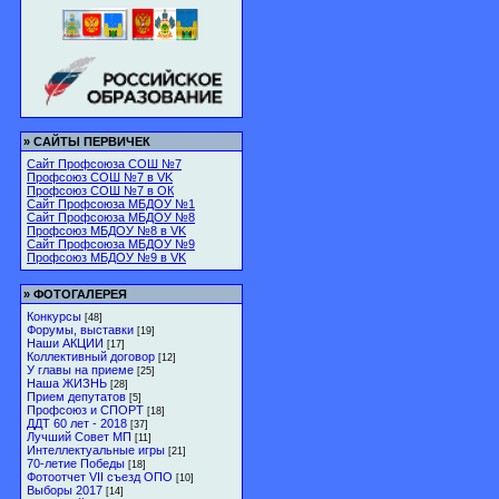
»
САЙТЫ ПЕРВИЧЕК
Сайт Профсоюза СОШ №7
Профсоюз СОШ №7 в VK
Профсоюз СОШ №7 в ОК
Сайт Профсоюза МБДОУ №1
Сайт Профсоюза МБДОУ №8
Профсоюз МБДОУ №8 в VK
Сайт Профсоюза МБДОУ №9
Профсоюз МБДОУ №9 в VK
»
ФОТОГАЛЕРЕЯ
Конкурсы
[48]
Форумы, выставки
[19]
Наши АКЦИИ
[17]
Коллективный договор
[12]
У главы на приеме
[25]
Наша ЖИЗНЬ
[28]
Прием депутатов
[5]
Профсоюз и СПОРТ
[18]
ДДТ 60 лет - 2018
[37]
Лучший Совет МП
[11]
Интеллектуальные игры
[21]
70-летие Победы
[18]
Фотоотчет VII съезд ОПО
[10]
Выборы 2017
[14]