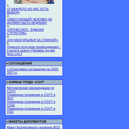
1.
«У КАЖДОГО ИЗ НАС ЕСТЬ
ВЫБОР»
2.
«РАБОТАЮЩИЙ ЧЕЛОВЕК НЕ
ДОЛЖЕН БЫТЬ БЕДНЫМ»
3.
«ПРОФСОЮЗ - ЕДИНАЯ
СТРУКТУРА»
4.
«ОН МОИ КРЫЛЬЯ ЗА СПИНОЙ!»
5.
Педагоги получили профподдержку -
статья в газете «Человек труда»
№11 стр.3
»
СОГЛАШЕНИЯ
1.Отраслевое соглашение на 2025-
2027 гг.
»
ОХРАНА ТРУДА -СОУТ
Методические рекомендации по
СОУТ
Примерное положение в СОУТ в
ДОУ
Примерное положение в СОУТ в
СОШ
Примерное положение в СОУТ в
УДО
»
МАКЕТЫ ДОКУМЕНТОВ
Макет Коллективного договора ДОО