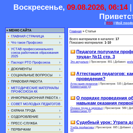
Воскресенье,
09.08.2026, 06:14
Приветс
|
RSS
|
Мой проф
»
МЕНЮ САЙТА
Главная
»
Статьи
ГЛАВНАЯ СТРАНИЦА
Всего материалов в каталоге
:
17
Показано материалов
:
1-10
Что такое Профсоюз
УСТАВ профессионального
Педагоги получили профп
союза работников образования
труда» №11 стр. 3
2025
Это актуально
|
Просмотров:
801
|
Добавил:
prof
Паспорт РТО Профсоюза
ДОКУМЕНТЫ
Аттестация педагогов: к
СОЦИАЛЬНЫЕ ВОПРОСЫ
проведения?
ПРАВОВАЯ РАБОТА
Аттестация педагогов
|
Просмотров:
535
|
Добави
Комментарии (0)
МЕТОДИЧЕСКИЕ МАТЕРИАЛЫ
ПРОФСОЮЗА КК
О порядке проведения об
ИНФОРМАЦИОННАЯ РАБОТА
навыкам оказания перво
СОВЕТ МОЛОДЫХ ПЕДАГОГОВ
Охрана труда и здоровья
|
Просмотров:
589
|
До
ОХРАНА ТРУДА
Комментарии (0)
ОЗДОРОВЛЕНИЕ
Судебный урок: Утрата до
ПРЕСС-СЛУЖБА
Учеба профактива
|
Просмотров:
695
|
Добавил:
ПЕРВИЧКАМ
(0)