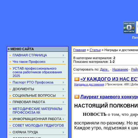
Пя
»
МЕНЮ САЙТА
Главная
»
Статьи
» Награды и достижен
ГЛАВНАЯ СТРАНИЦА
В категории материалов
:
2
Показано материалов
:
1-2
Что такое Профсоюз
УСТАВ профессионального
Сортировать по
:
Дате
·
Названию
·
Рей
союза работников образования
2025
«У КАЖДОГО ИЗ НАС ЕСТ
Паспорт РТО Профсоюза
Награды и достижения
|
Просмотров:
488
|
Доба
ДОКУМЕНТЫ
СОЦИАЛЬНЫЕ ВОПРОСЫ
Лауреат краевого конку
ПРАВОВАЯ РАБОТА
НАСТОЯЩИЙ ПОЛКОВНИК
МЕТОДИЧЕСКИЕ МАТЕРИАЛЫ
ПРОФСОЮЗА КК
НОВОСТЬ
о том, что ди
ИНФОРМАЦИОННАЯ РАБОТА
восприняли по-разному. Но в
СОВЕТ МОЛОДЫХ ПЕДАГОГОВ
Каждое утро, подъезжая к шко
ОХРАНА ТРУДА