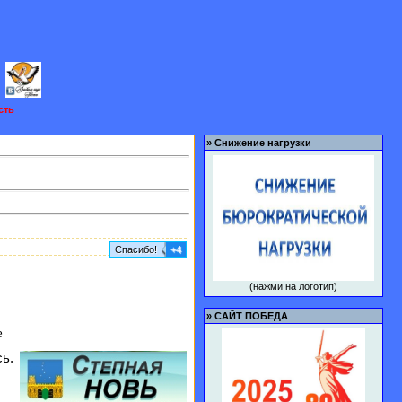
сть
»
Снижение нагрузки
Спасибо!
+4
(нажми на логотип)
»
САЙТ ПОБЕДА
е
ь.