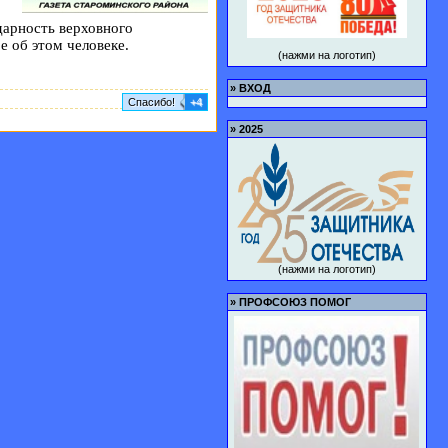
дарность верховного
е об этом человеке.
(нажми на логотип)
»
ВХОД
Спасибо!
+4
»
2025
(нажми на логотип)
»
ПРОФСОЮЗ ПОМОГ