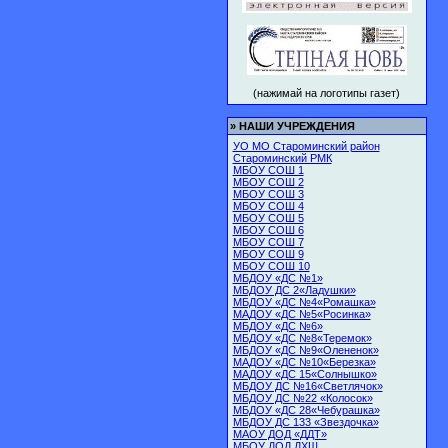
(нажимай на логотипы газет)
»
НАШИ УЧРЕЖДЕНИЯ
УО МО Староминский район
Староминский РМК
МБОУ СОШ 1
МБОУ СОШ 2
МБОУ СОШ 3
МБОУ СОШ 4
МБОУ СОШ 5
МБОУ СОШ 6
МБОУ СОШ 7
МБОУ СОШ 9
МБОУ СОШ 10
МБДОУ «ДС №1»
МБДОУ ДС 2«Ладушки»
МБДОУ «ДС №4«Ромашка»
МАДОУ «ДС №5«Росинка»
МБДОУ «ДС №6»
МБДОУ «ДС №8«Теремок»
МБДОУ «ДС №9«Олененок»
МАДОУ «ДС №10«Березка»
МАДОУ «ДС 15«Солнышко»
МБДОУ ДС №16«Светлячок»
МБДОУ ДС №22 «Колосок»
МБДОУ «ДС 28«Чебурашка»
МБДОУ ДС 133 «Звездочка»
МАОУ ДОД «ДДТ»
МБОУ ДОД ДХШ