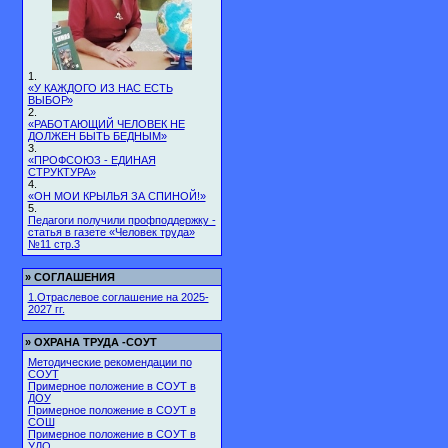
1.
«У КАЖДОГО ИЗ НАС ЕСТЬ
ВЫБОР»
2.
«РАБОТАЮЩИЙ ЧЕЛОВЕК НЕ
ДОЛЖЕН БЫТЬ БЕДНЫМ»
3.
«ПРОФСОЮЗ - ЕДИНАЯ
СТРУКТУРА»
4.
«ОН МОИ КРЫЛЬЯ ЗА СПИНОЙ!»
5.
Педагоги получили профподдержку -
статья в газете «Человек труда»
№11 стр.3
»
СОГЛАШЕНИЯ
1.Отраслевое соглашение на 2025-
2027 гг.
»
ОХРАНА ТРУДА -СОУТ
Методические рекомендации по
СОУТ
Примерное положение в СОУТ в
ДОУ
Примерное положение в СОУТ в
СОШ
Примерное положение в СОУТ в
УДО