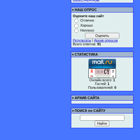
»
НАШ ОПРОС
Оцените наш сайт
Отлично
Хорошо
Неплохо
Результаты
|
Архив опросов
Всего ответов:
91
»
СТАТИСТИКА
Онлайн всего:
1
Гостей:
1
Пользователей:
0
»
АРХИВ САЙТА
»
ПОИСК по САЙТУ