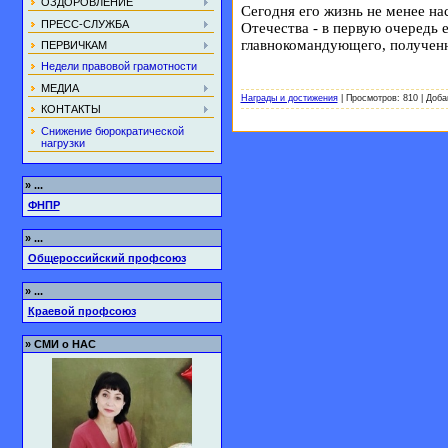
ОЗДОРОВЛЕНИЕ
Сегодня его жизнь не менее на
ПРЕСС-СЛУЖБА
Отечества - в первую очередь 
главнокомандующего, полученн
ПЕРВИЧКАМ
Недели правовой грамотности
МЕДИА
Награды и достижения
|
Просмотров:
810
|
Доба
КОНТАКТЫ
Снижение бюрократической
нагрузки
»
...
ФНПР
»
...
Общероссийский профсоюз
»
...
Краевой профсоюз
»
СМИ о НАС