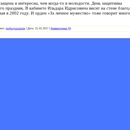
сыщена и интересна, чем когда-то в молодости. День защитника
его праздник. В кабинете Ильдара Идрисовича висит на стене благо
ая в 2002 году. И орден «За личное мужество» тоже говорит много
вил:
profsoyuzuostar
|
Дата:
21.02.2017
|
Комментарии (0)