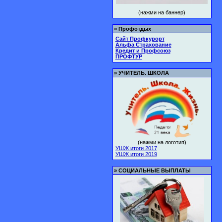
(нажми на баннер)
»
Профотдых
Сайт Профкурорт
Альфа Страхование
Кредит и Профсоюз
ПРОФТУР
»
УЧИТЕЛЬ. ШКОЛА
(нажми на логотип)
УШЖ итоги 2017
УШЖ итоги 2019
»
СОЦИАЛЬНЫЕ ВЫПЛАТЫ