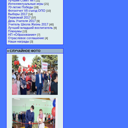
Лучший Совет МП
[11]
Интеллектуальные игры
[21]
70-летие Победы
[18]
Фотоотчет VII съезд ОПО
[10]
Выборы 2017
[14]
Первомай 2017
[57]
День Учителя 2017
[9]
Учитель Школа Жизнь 2017
[40]
Лучший младший воспитатель
[6]
Пленумы
[13]
НП «Образование»
[7]
Отраслевое соглашение
[4]
Наши награды
[3]
»
СЛУЧАЙНОЕ ФОТО