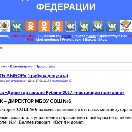
ФЕДЕРАЦИИ
тница,
07.08.2026, 00:37
|
Вы вошли как
Гость
|
Группа
"
Гости
"
|
Приветствую Вас
Го
|
RSS
|
Мой профиль
|
Регистрация
|
Выход
|
Вход
ия
тингу
·
Комментариям
·
Просмотрам
Ь ВЫБОР» (трибуна депутата)
вил:
profsoyuzuostar
|
Дата:
17.06.2017
|
Комментарии (0)
рса «Директор школы Кубани-2017»-настоящий полковник
 – ДИРЕКТОР МБОУ СОШ №6
ректором
СОШ № 6
назначен полковник в отставке, многие хуторян
ремя показало: в управлении образования с выбором не ошиблис
ле, И.И. Беляев говорит: «Вот я и дома».