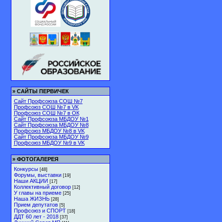
»
САЙТЫ ПЕРВИЧЕК
Сайт Профсоюза СОШ №7
Профсоюз СОШ №7 в VK
Профсоюз СОШ №7 в ОК
Сайт Профсоюза МБДОУ №1
Сайт Профсоюза МБДОУ №8
Профсоюз МБДОУ №8 в VK
Сайт Профсоюза МБДОУ №9
Профсоюз МБДОУ №9 в VK
»
ФОТОГАЛЕРЕЯ
Конкурсы
[48]
Форумы, выставки
[19]
Наши АКЦИИ
[17]
Коллективный договор
[12]
У главы на приеме
[25]
Наша ЖИЗНЬ
[28]
Прием депутатов
[5]
Профсоюз и СПОРТ
[18]
ДДТ 60 лет - 2018
[37]