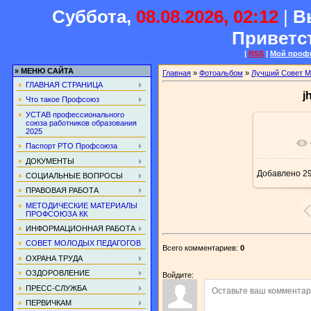
Суббота,
08.08.2026, 02:12
|
В
Приветс
|
RSS
|
Мой проф
»
МЕНЮ САЙТА
Главная
»
Фотоальбом
»
Лучший Совет 
ГЛАВНАЯ СТРАНИЦА
j
Что такое Профсоюз
УСТАВ профессионального
союза работников образования
2025
В ре
Паспорт РТО Профсоюза
ДОКУМЕНТЫ
Добавлено
29
СОЦИАЛЬНЫЕ ВОПРОСЫ
ПРАВОВАЯ РАБОТА
МЕТОДИЧЕСКИЕ МАТЕРИАЛЫ
ПРОФСОЮЗА КК
ИНФОРМАЦИОННАЯ РАБОТА
СОВЕТ МОЛОДЫХ ПЕДАГОГОВ
Всего комментариев
:
0
ОХРАНА ТРУДА
ОЗДОРОВЛЕНИЕ
Войдите:
ПРЕСС-СЛУЖБА
ПЕРВИЧКАМ