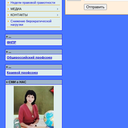
Недели правовой грамотности
Отправить
МЕДИА
КОНТАКТЫ
Снижение бюрократической
нагрузки
»
...
ФНПР
»
...
Общероссийский профсоюз
»
...
Краевой профсоюз
»
СМИ о НАС