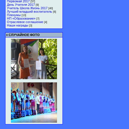
Первомай 2017
[57]
День Учителя 2017
[9]
Учитель Школа Жизнь 2017
[40]
Лучший младший воспитатель
[6]
Пленумы
[13]
НП «Образование»
[7]
Отраслевое соглашение
[4]
Наши награды
[3]
»
СЛУЧАЙНОЕ ФОТО