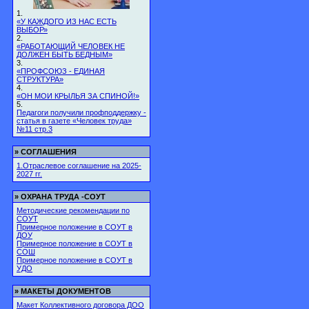
1.
«У КАЖДОГО ИЗ НАС ЕСТЬ
ВЫБОР»
2.
«РАБОТАЮЩИЙ ЧЕЛОВЕК НЕ
ДОЛЖЕН БЫТЬ БЕДНЫМ»
3.
«ПРОФСОЮЗ - ЕДИНАЯ
СТРУКТУРА»
4.
«ОН МОИ КРЫЛЬЯ ЗА СПИНОЙ!»
5.
Педагоги получили профподдержку -
статья в газете «Человек труда»
№11 стр.3
»
СОГЛАШЕНИЯ
1.Отраслевое соглашение на 2025-
2027 гг.
»
ОХРАНА ТРУДА -СОУТ
Методические рекомендации по
СОУТ
Примерное положение в СОУТ в
ДОУ
Примерное положение в СОУТ в
СОШ
Примерное положение в СОУТ в
УДО
»
МАКЕТЫ ДОКУМЕНТОВ
Макет Коллективного договора ДОО