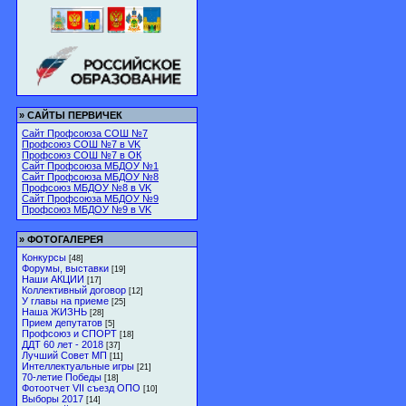
»
САЙТЫ ПЕРВИЧЕК
Сайт Профсоюза СОШ №7
Профсоюз СОШ №7 в VK
Профсоюз СОШ №7 в ОК
Сайт Профсоюза МБДОУ №1
Сайт Профсоюза МБДОУ №8
Профсоюз МБДОУ №8 в VK
Сайт Профсоюза МБДОУ №9
Профсоюз МБДОУ №9 в VK
»
ФОТОГАЛЕРЕЯ
Конкурсы
[48]
Форумы, выставки
[19]
Наши АКЦИИ
[17]
Коллективный договор
[12]
У главы на приеме
[25]
Наша ЖИЗНЬ
[28]
Прием депутатов
[5]
Профсоюз и СПОРТ
[18]
ДДТ 60 лет - 2018
[37]
Лучший Совет МП
[11]
Интеллектуальные игры
[21]
70-летие Победы
[18]
Фотоотчет VII съезд ОПО
[10]
Выборы 2017
[14]