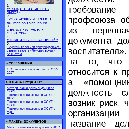
1.
требование
«У КАЖДОГО ИЗ НАС ЕСТЬ
ВЫБОР»
2.
профсоюза об
«РАБОТАЮЩИЙ ЧЕЛОВЕК НЕ
ДОЛЖЕН БЫТЬ БЕДНЫМ»
3.
из первона
«ПРОФСОЮЗ - ЕДИНАЯ
СТРУКТУРА»
4.
документа до
«ОН МОИ КРЫЛЬЯ ЗА СПИНОЙ!»
5.
Педагоги получили профподдержку -
воспитателя»
статья в газете «Человек труда»
№11 стр.3
на то, что 
»
СОГЛАШЕНИЯ
относится к 
1.Отраслевое соглашение на 2025-
2027 гг.
а «помощни
»
ОХРАНА ТРУДА -СОУТ
Методические рекомендации по
должность с
СОУТ
Примерное положение в СОУТ в
ДОУ
возник риск, 
Примерное положение в СОУТ в
СОШ
Примерное положение в СОУТ в
организаци
УДО
название до
»
МАКЕТЫ ДОКУМЕНТОВ
Макет Коллективного договора ДОО