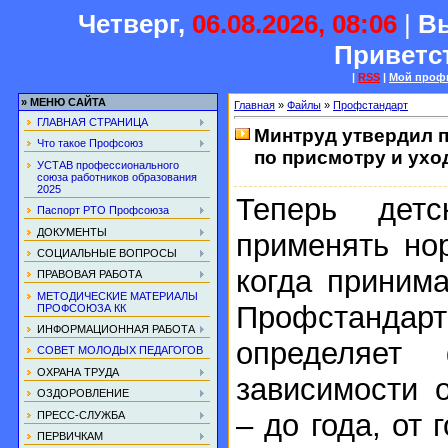
Четверг,
06.08.2026, 08:06
|
В
Приветс
|
RSS
|
Мой проф
»
МЕНЮ САЙТА
Главная
»
Файлы
»
Профстандарт
ГЛАВНАЯ СТРАНИЦА
Минтруд утвердил п
Что такое Профсоюз
по присмотру и ухо
УСТАВ профессионального
союза работников образования
2025
Теперь дет
Паспорт РТО Профсоюза
ДОКУМЕНТЫ
применять но
СОЦИАЛЬНЫЕ ВОПРОСЫ
когда приним
ПРАВОВАЯ РАБОТА
МЕТОДИЧЕСКИЕ МАТЕРИАЛЫ
Профстан
ПРОФСОЮЗА КК
ИНФОРМАЦИОННАЯ РАБОТА
определяет
СОВЕТ МОЛОДЫХ ПЕДАГОГОВ
ОХРАНА ТРУДА
зависимости 
ОЗДОРОВЛЕНИЕ
– до года, от 
ПРЕСС-СЛУЖБА
ПЕРВИЧКАМ