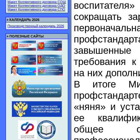
воспитател
Макет Коллективного договора СОШ
Макет Коллективного договора ОДО
Макет Коллективного договора СПО
сокращать за
»
КАЛЕНДАРЬ 2026
первонача
Производственный календарь 2026
профстандар
»
ПОЛЕЗНЫЕ САЙТЫ
завышенные 
требования к
на них допол
В итоге Ми
профстандарт
«няня» и уст
ее квалифи
общее о