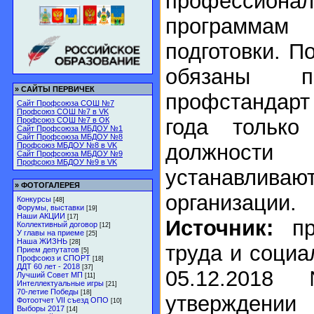
профессиона
программам 
подготовки. П
обязаны п
»
САЙТЫ ПЕРВИЧЕК
профстандар
Сайт Профсоюза СОШ №7
Профсоюз СОШ №7 в VK
года тольк
Профсоюз СОШ №7 в ОК
Сайт Профсоюза МБДОУ №1
Сайт Профсоюза МБДОУ №8
должности
Профсоюз МБДОУ №8 в VK
Сайт Профсоюза МБДОУ №9
Профсоюз МБДОУ №9 в VK
устанавлив
»
ФОТОГАЛЕРЕЯ
организации.
Конкурсы
[48]
Форумы, выставки
[19]
Наши АКЦИИ
[17]
Источник:
при
Коллективный договор
[12]
У главы на приеме
[25]
Наша ЖИЗНЬ
[28]
труда и соци
Прием депутатов
[5]
Профсоюз и СПОРТ
[18]
ДДТ 60 лет - 2018
[37]
05.12.20
Лучший Совет МП
[11]
Интеллектуальные игры
[21]
70-летие Победы
[18]
утверждении 
Фотоотчет VII съезд ОПО
[10]
Выборы 2017
[14]