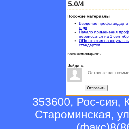
5.0
/
4
Похожие материалы
Введение профстандарта 
года
Начало применения профе
переносится на 1 сентябр
ОПо ответил на актуаль
стандартов
Всего комментариев
:
0
Войдите:
Отправить
353600, Рос-сия, 
Староминская, ул
(факс)8(8