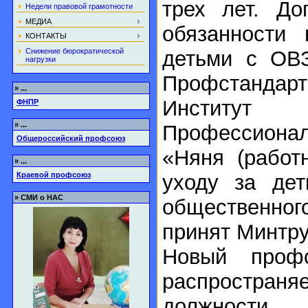
трех лет. До
Недели правовой грамотности
МЕДИА
обязанности 
КОНТАКТЫ
Снижение бюрократической
детьми с ОВЗ
нагрузки
Профстанд
»
...
Институт
ФНПР
»
...
Профессион
Общероссийский профсоюз
«Няня (работ
»
...
уходу за дет
Краевой профсоюз
»
СМИ о НАС
общественн
принят Минтр
Новый проф
распростра
должности