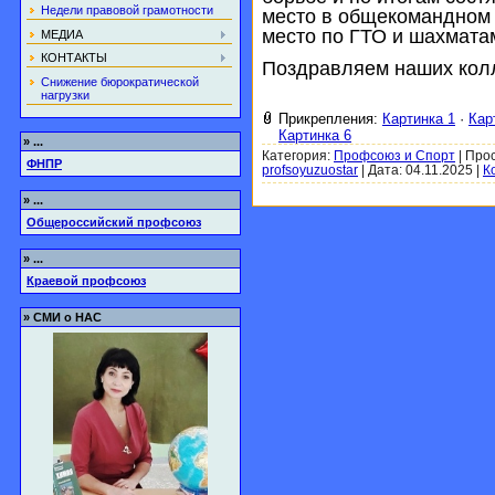
Недели правовой грамотности
место в общекомандном з
место по ГТО и шахмата
МЕДИА
КОНТАКТЫ
Поздравляем наших колл
Снижение бюрократической
нагрузки
Прикрепления:
Картинка 1
·
Кар
Картинка 6
»
...
Категория:
Профсоюз и Спорт
|
Прос
ФНПР
profsoyuzuostar
|
Дата:
04.11.2025
|
К
»
...
Общероссийский профсоюз
»
...
Краевой профсоюз
»
СМИ о НАС