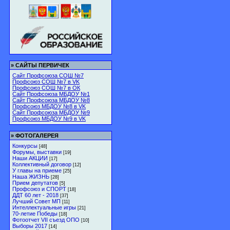
»
САЙТЫ ПЕРВИЧЕК
Сайт Профсоюза СОШ №7
Профсоюз СОШ №7 в VK
Профсоюз СОШ №7 в ОК
Сайт Профсоюза МБДОУ №1
Сайт Профсоюза МБДОУ №8
Профсоюз МБДОУ №8 в VK
Сайт Профсоюза МБДОУ №9
Профсоюз МБДОУ №9 в VK
»
ФОТОГАЛЕРЕЯ
Конкурсы
[48]
Форумы, выставки
[19]
Наши АКЦИИ
[17]
Коллективный договор
[12]
У главы на приеме
[25]
Наша ЖИЗНЬ
[28]
Прием депутатов
[5]
Профсоюз и СПОРТ
[18]
ДДТ 60 лет - 2018
[37]
Лучший Совет МП
[11]
Интеллектуальные игры
[21]
70-летие Победы
[18]
Фотоотчет VII съезд ОПО
[10]
Выборы 2017
[14]