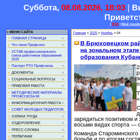
Суббота,
08.08.2026, 18:03
|
В
Приветс
|
RSS
|
Мой проф
»
МЕНЮ САЙТА
Главная
»
2025
»
Ноябрь
»
04
ГЛАВНАЯ СТРАНИЦА
В Брюховецком рай
Что такое Профсоюз
на зональном этап
УСТАВ профессионального
союза работников образования
образования Кубан
2025
Паспорт РТО Профсоюза
2
р
ДОКУМЕНТЫ
з
СОЦИАЛЬНЫЕ ВОПРОСЫ
п
ПРАВОВАЯ РАБОТА
Т
МЕТОДИЧЕСКИЕ МАТЕРИАЛЫ
ПРОФСОЮЗА КК
«
ИНФОРМАЦИОННАЯ РАБОТА
С
СОВЕТ МОЛОДЫХ ПЕДАГОГОВ
д
ОХРАНА ТРУДА
зарядиться позитивом и 
ОЗДОРОВЛЕНИЕ
восьми видах спорта — 
ПРЕСС-СЛУЖБА
Команда Староминского 
ПЕРВИЧКАМ
борьбе и по итогам сост