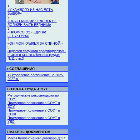
1.
«У КАЖДОГО ИЗ НАС ЕСТЬ
ВЫБОР»
2.
«РАБОТАЮЩИЙ ЧЕЛОВЕК НЕ
ДОЛЖЕН БЫТЬ БЕДНЫМ»
3.
«ПРОФСОЮЗ - ЕДИНАЯ
СТРУКТУРА»
4.
«ОН МОИ КРЫЛЬЯ ЗА СПИНОЙ!»
5.
Педагоги получили профподдержку -
статья в газете «Человек труда»
№11 стр.3
»
СОГЛАШЕНИЯ
1.Отраслевое соглашение на 2025-
2027 гг.
»
ОХРАНА ТРУДА -СОУТ
Методические рекомендации по
СОУТ
Примерное положение в СОУТ в
ДОУ
Примерное положение в СОУТ в
СОШ
Примерное положение в СОУТ в
УДО
»
МАКЕТЫ ДОКУМЕНТОВ
Макет Коллективного договора ДОО