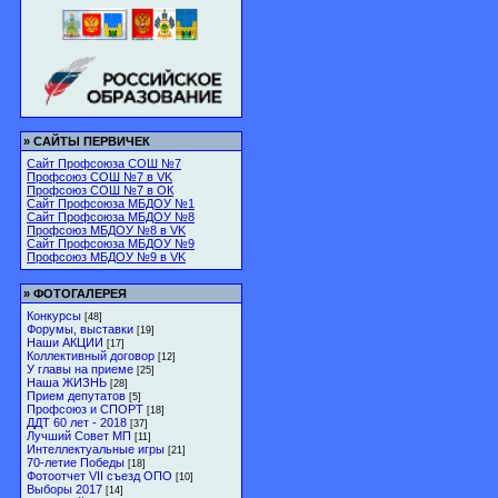
»
САЙТЫ ПЕРВИЧЕК
Сайт Профсоюза СОШ №7
Профсоюз СОШ №7 в VK
Профсоюз СОШ №7 в ОК
Сайт Профсоюза МБДОУ №1
Сайт Профсоюза МБДОУ №8
Профсоюз МБДОУ №8 в VK
Сайт Профсоюза МБДОУ №9
Профсоюз МБДОУ №9 в VK
»
ФОТОГАЛЕРЕЯ
Конкурсы
[48]
Форумы, выставки
[19]
Наши АКЦИИ
[17]
Коллективный договор
[12]
У главы на приеме
[25]
Наша ЖИЗНЬ
[28]
Прием депутатов
[5]
Профсоюз и СПОРТ
[18]
ДДТ 60 лет - 2018
[37]
Лучший Совет МП
[11]
Интеллектуальные игры
[21]
70-летие Победы
[18]
Фотоотчет VII съезд ОПО
[10]
Выборы 2017
[14]