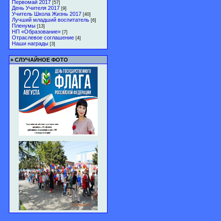
Первомай 2017
[57]
День Учителя 2017
[9]
Учитель Школа Жизнь 2017
[40]
Лучший младший воспитатель
[6]
Пленумы
[13]
НП «Образование»
[7]
Отраслевое соглашение
[4]
Наши награды
[3]
»
СЛУЧАЙНОЕ ФОТО